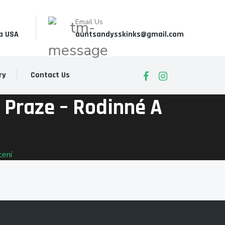
Email Us
a USA
auntsandysskinks@gmail.com
ry
Contact Us
 Praze – Rodinné A
cení