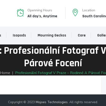
Openning Hours
Location
All day's, Anytime
South Carolin
s
Isopods
Mourning Geckos
Care
Galle
:
Profesionální Fotograf V
Párové Focení
Home
|
Profesionální Fotograf V Praze – Rodinné A Párové Fo
Copyright © 2023
Mojoes Technologies
. All rights reserved.