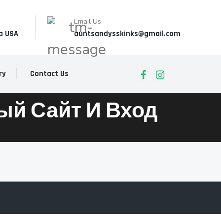
Email Us
a USA
auntsandysskinks@gmail.com
ry
Contact Us
й Сайт И Вход