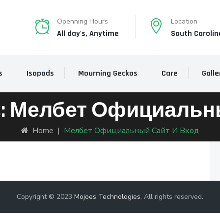
Openning Hours
Location
All day's, Anytime
South Carolin
s
Isopods
Mourning Geckos
Care
Galle
s:
Мелбет Официальны
Home
|
Мелбет Официальный Сайт И Вход
Copyright © 2023
Mojoes Technologies
. All rights reserved.